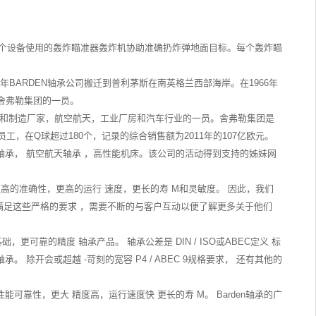
,一个设备使用的轰炸瞄准器轰炸机协助准确扔炸弹地面目标。每个轰炸瞄
60年BARDEN轴承公司搬迁到普利茅斯在南英格兰西部海岸。在1966年
为舍弗勒集团的一员。
计和制造厂家，航空航天，工业厂房和汽车行业的一员。舍弗勒集团是
00名员工，在Q球超过180个，记录的综合销售额为2011年的107亿欧元。
承， 航空航天轴承 ，高性能机床。该公司的活动得到支持的姊妹网
更高的准确性，更高的运行 速度，更长的寿 M和灵敏度。 因此，我们
 满足这些严格的要求 ，需要不断的与客户互动以便了解更多关于他们
可靠的精度 轴承产品。 轴承公差是 DIN / ISO或ABEC定义 标
 除开会或超越 -苛刻的宽容 P4 / ABEC 9规格要求， 还有其他的
能可靠性，更大 精度高，运行速度快 更长的寿 M。 Barden轴承的广