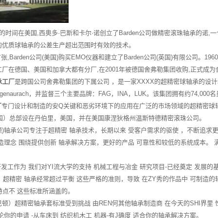
间在美国,西奥多·巴斯和卡尔·诺创立了Barden公司做精密滚珠轴承的诺
的优质球轴承的公差生产超出范围时有效的技术。
arden公司(美国)购买EMO仪器和建立了Barden公司(英国)有限公司。19
厂在德国、美国和加拿大都有分厂,在2001年被德国舍弗勒集团收购,正式成
承工厂
是跨国公司舍弗勒集团的下属公司 ，是一家XXXX的超精密球轴承的设
genaurach，并监督三个主要品牌：FAG，INA，LUK。该集团拥有约74,0
厂
专门设计和制造的安Q关键和恶劣环境下的应用在广泛的市场领域的超精密球轴
（美国）总部设在丹伯里，美国，并在美国康涅狄格州温斯特德精密滚珠公司。
顿)轴承公司专注于超精密 轴承技术，长期以来 受客户需求的驱使 ，不断追求
造理念 围绕提供创新 轴承解决方案，更好的产品 可靠性和较低的系统成本。
作为 我们对YI流大学的支持 机械工程与冶金 研究项目-已经奠定 发展的基础，更
）超精密 轴承经常超过平衡 这些严格的准则，导致 在ZY秀的作品中 可制造的轴承。
d 性能特点不 这些标准所涵盖的。
顿）超精密轴承套标准受到挑战 由REN何其他轴承制造商 在今天的SHI界里 性
论你的申请 -从车床到 纺织机木工 机器-有J确度 适合你的轴承解决方案。