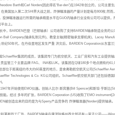
eodore Barth和Carl Norden(因此得名“Bar-den”)在1942年
在美国加入第二次SHI界大战之前，炸弹瞄准器的产量计划是每月800枚;然而
0台。投弹瞄准器运行所需的轴承精度水平在GUO内轴承行业没有公司可以提供，所
和平台上。
，BARDEN巴登（巴顿轴承）公司收购了支持BARDEN轴承制造业务的公司。这些
ecision Ball Company(轴承轧制元件)、教皇主轴(精密轴承支撑机床)、Lacey
纪50年代，在丹伯里地区发生严重 洪灾后，BARDEN Corporation
国Schaeffler集团的成员，该集团专门为航空航天、工业厂房和汽车工业
ach)，负责监管三个主要品牌:FAG、 INA和LUK。该集团在Q球180多个地点拥有约6
位于距离纽约市大约60英里的地方，是舍弗勒航空航天公司(Schaeffler Aerospa
fler Technologies & Co. KG公司组织。Schaeffler航空航天部门还包括德
bH。
从1947年开始使用EMO仪器。创始人比尔·斯宾塞(Bill Spencer)和斯坦·亨斯
过 多年的扩张，BARDEN Corporation (US)收购了EMO instrument[24
EN被创造出来的目的是为与Sperry产品竞争的 炸弹瞄准器(Norden)提供轴
斯的工厂外，BARDEN轴承在康涅狄格州西北部还有一家子公司——Winsted Pr