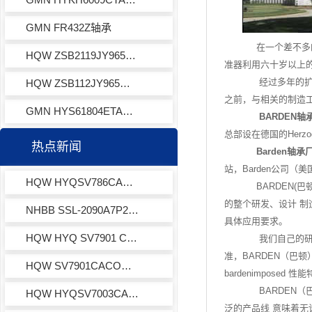
GMN FR432Z轴承
在一个差不多的时
HQW ZSB2119JY965轴承
准器利用六十岁以上
经过多年的扩张,B
HQW ZSB112JY965轴承
之前，与相关的制造工
GMN HYS61804ETAP4+轴承
BARDEN轴
总部设在德国的Herzo
热点新闻
Barden轴承
站，Barden公司
HQW HYQSV786CACOWA7EQLD角接触球轴承
BARDEN(巴
的整个研发、设计 制
NHBB SSL-2090A7P25L01深沟球轴承
具体应用要求。
HQW HYQ SV7901 C FvLLB ACO TA角接触球轴承
我们自己的研发工
准，BARDEN（巴顿
HQW SV7901CACOWA7EQLD角接触球轴承
bardenimpose
BARDEN（巴
HQW HYQSV7003CACOWA7EQLD角接触球轴承
泛的产品线 意味着无