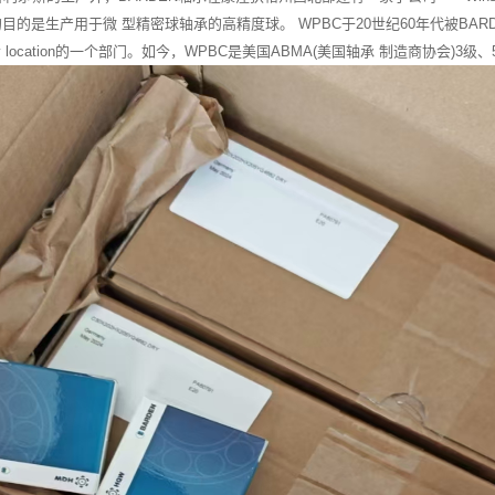
的目的是生产用于微 型精密球轴承的高精度球。 WPBC于20世纪60年代被BARDEN
Danbury location的一个部门。如今，WPBC是美国ABMA(美国轴承 制造商协会