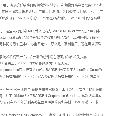
创立的，公司主要生产用于诺顿投弹瞄准器的精密滚珠轴承。诺 顿投弹瞄准器需要61个精
，在日本偷袭珍珠港之后，产量大幅增加，到1943年接近尾声时，月产
以推动了BARDEN的诞生。即使在冷战期间，BARDEN轴承也将继
公司包括EMO(后来更名为BARDEN UK-allowed进入欧洲市
 Manufacturing(滚动轴承保持器/保持架和其他轴承部件)以及美国康涅狄格州
从东富兰克林街的丹伯里市中 心重新定位，原来是一家制帽厂，现在可以俯瞰
提供轴承技术和精密产品。舍弗勒的总部设在德国赫尔佐根奥拉赫
1,000名员工，2009年的总销售额约为100亿美元。
ce)shou席执行官的总部。BARDEN公司位于Schaeffler Group的
国的斯特拉福德(Stratford)、安大略省的斯特拉特福(Stratford)和德国的
比(Stan Hensby)在斯佩里·布伦特福德陀螺仪厂工作多年，培养了他们在精
]，并于1961年成立了BARDEN Corporation (UK) Ltd。这次收购具有
承。该公司在1977年迁到英格兰西南海岸的普利茅斯，1991年被FAG收
ecision Ball Company，一家滚动部件工厂。温斯特精密球公司