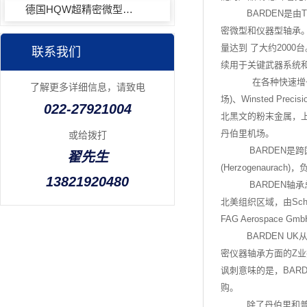
德国HQW超精密微型球轴承SV724C2VZTA
BARDEN是由Th
密微型和仪器型轴承。
量达到 了大约200
联系我们
续用于关键武器系统
在各种快速增长中
了解更多详细信息，请致电
场)、Winsted Pr
022-27921004
北黑文的粉末金属，上世
丹伯里机场。
或给拨打
BARDEN是跨
翟先生
(Herzogenaur
13821920480
BARDEN轴承总部
北美组织区域，由Schaef
FAG Aerospace Gm
BARDEN UK
密仪器轴承方面的Z业技能。经
讽刺意味的是，BARD
购。
除了丹伯里和普利茅