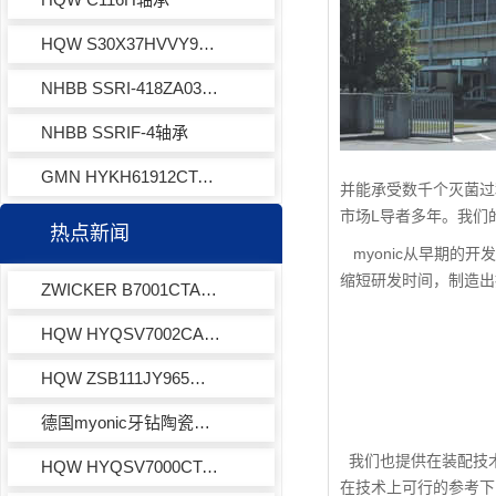
HQW S30X37HVVY971轴承
NHBB SSRI-418ZA03轴承
NHBB SSRIF-4轴承
GMN HYKH61912CTAP4+轴承
并能承受数千个灭菌过
市场L导者多年。我们
热点新闻
myonic从早期的开
缩短研发时间，制造出
ZWICKER B7001CTAP4GU主轴轴承
HQW HYQSV7002CACIWA7LD角接触球轴承
HQW ZSB111JY965精密主轴轴承
德国myonic牙钻陶瓷球轴承DBL612X-L23AR
我们也提供在装配技术
HQW HYQSV7000CTAP4EQL13-3角接触球轴承
在技术上可行的参考下的