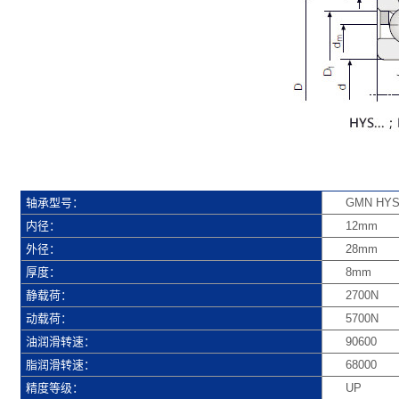
轴承型号：
GMN HYS 
内径：
12mm
外径：
28mm
厚度：
8mm
静载荷：
2700N
动载荷：
5700N
油润滑转速：
90600
脂润滑转速：
68000
精度等级：
UP