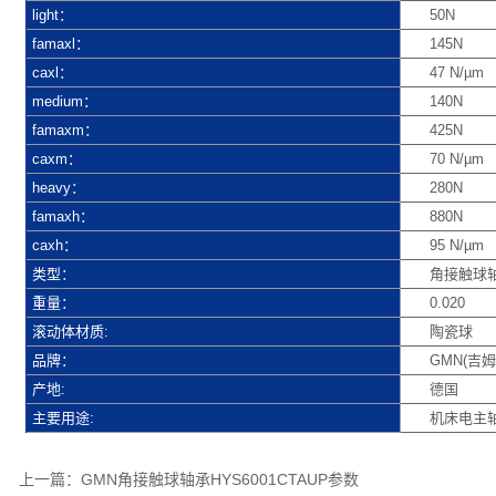
light：
50N
famaxl：
145N
caxl：
47 N/µm
medium：
140N
famaxm：
425N
caxm：
70 N/µm
heavy：
280N
famaxh：
880N
caxh：
95 N/µm
类型：
角接触球
重量：
0.020
滚动体材质:
陶瓷球
品牌：
GMN(吉姆
产地:
德国
主要用途:
机床电主
上一篇：
GMN角接触球轴承HYS6001CTAUP参数