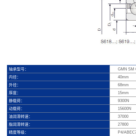
轴承型号：
GMN SM 6
内径：
40mm
外径：
68mm
厚度：
15mm
静载荷：
9300N
动载荷：
15600N
油润滑转速：
37000
脂润滑转速：
27800
精度等级：
P4/ABEC