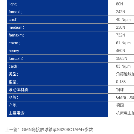
light：
80N
famaxl：
242N
caxl：
40 N/µm
medium：
230N
famaxm：
732N
caxm：
61 N/µm
heavy：
460N
famaxh：
1563N
caxh：
83 N/µm
类型：
角接触球
重量：
0.185
滚动体材质:
钢球
品牌：
GMN(吉姆
产地:
德国
主要用途:
机床电主
上一篇：
GMN角接触球轴承S6208CTAP4+参数