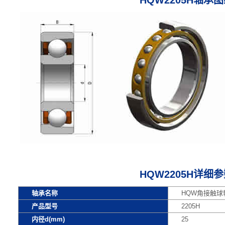
HQW2205H轴承
HQW2205H详细
轴承名称
HQW角接触球轴
产品型号
2205H
内径d(mm)
25