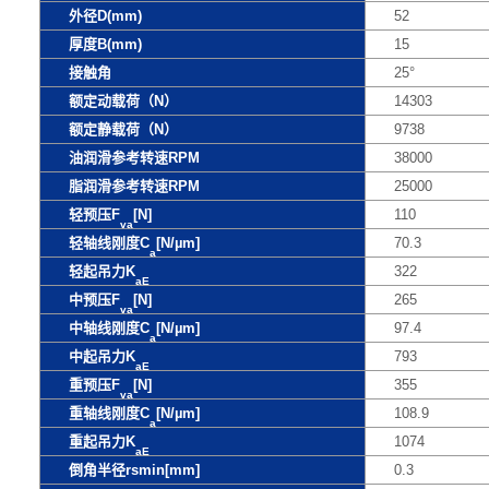
外径D(mm)
52
厚度B(mm)
15
接触角
25°
额定动载荷（N）
14303
额定静载荷（N）
9738
油润滑参考转速RPM
38000
脂润滑参考转速RPM
25000
轻预压F
[N]
110
va
轻轴线刚度C
[N/µm]
70.3
a
轻起吊力K
322
aE
中预压F
[N]
265
va
中轴线刚度C
[N/µm]
97.4
a
中起吊力K
793
aE
重预压F
[N]
355
va
重轴线刚度C
[N/µm]
108.9
a
重起吊力K
1074
aE
倒角半径rsmin[mm]
0.3