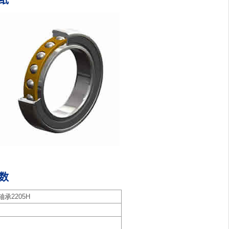
图纸
参数
承2205H