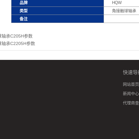
品牌
HQW
类型
角接触球轴承
备注
轴承C205H参数
轴承C2205H参数
快速导
网站首页
新闻中心
代理商查