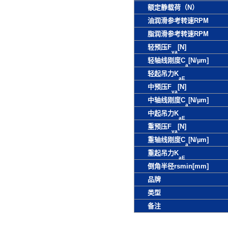
额定静载荷（N）
油润滑参考转速RPM
脂润滑参考转速RPM
轻预压F
[N]
va
轻轴线刚度C
[N/µm]
a
轻起吊力K
aE
中预压F
[N]
va
中轴线刚度C
[N/µm]
a
中起吊力K
aE
重预压F
[N]
va
重轴线刚度C
[N/µm]
a
重起吊力K
aE
倒角半径rsmin[mm]
品牌
类型
备注