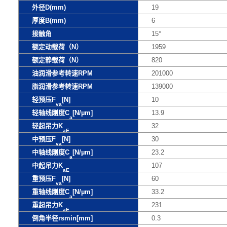
外径D(mm)
19
厚度B(mm)
6
接触角
15°
额定动载荷（N）
1959
额定静载荷（N）
820
油润滑参考转速RPM
201000
脂润滑参考转速RPM
139000
轻预压F
[N]
10
va
轻轴线刚度C
[N/µm]
13.9
a
轻起吊力K
32
aE
中预压F
[N]
30
va
中轴线刚度C
[N/µm]
23.2
a
中起吊力K
107
aE
重预压F
[N]
60
va
重轴线刚度C
[N/µm]
33.2
a
重起吊力K
231
aE
倒角半径rsmin[mm]
0.3