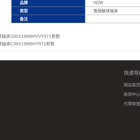
品牌
HQW
类型
角接触球轴承
备注
轴承S30X19M8HVVY971参数
轴承C30X19M8HY972参数
快速导
网站首页
新闻中心
代理商查