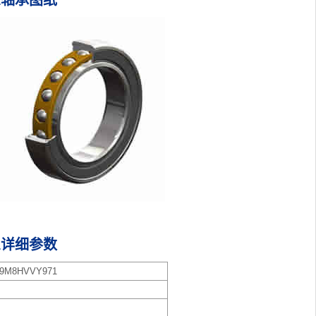
71轴承图纸
71详细参数
M8HVVY971