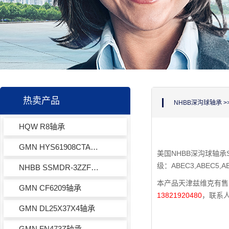
热卖产品
NHBB深沟球轴承
>
HQW R8轴承
GMN HYS61908CTAP4+轴承
美国NHBB深沟球轴承SS
级：ABEC3,ABEC5,
NHBB SSMDR-3ZZF轴承
本产品天津兹维克有售，
GMN CF6209轴承
13821920480
，联系
GMN DL25X37X4轴承
GMN FN473Z轴承