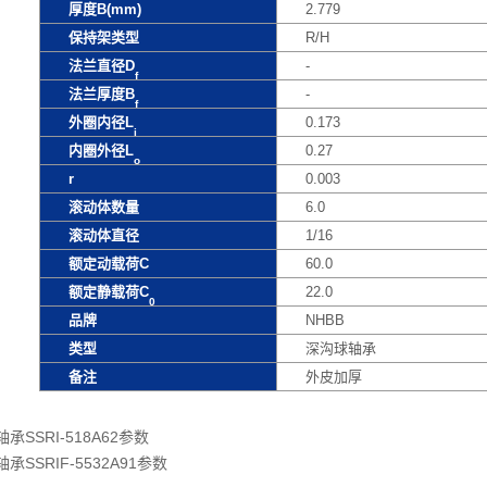
厚度B(mm)
2.779
保持架类型
R/H
法兰直径D
-
f
法兰厚度B
-
f
外圈内径L
0.173
i
内圈外径L
0.27
o
r
0.003
滚动体数量
6.0
滚动体直径
1/16
额定动载荷C
60.0
额定静载荷C
22.0
0
品牌
NHBB
类型
深沟球轴承
备注
外皮加厚
承SSRI-518A62参数
承SSRIF-5532A91参数