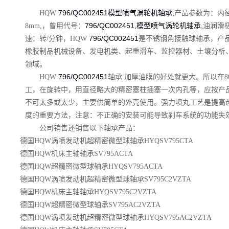
796/QC002451
模型喷气涡轮机轴承,
HQW
产品参数为：内径
796/QC002451,
模型喷气涡轮机轴承,
8mm,，曾用代号：
油润滑
796/QC002451
速：转/分钟，HQW
是不锈钢角接触球轴承，产
橡胶制品机械设备、发电机类、起重滑车、监控器材、土壤分析
领域。
796/QC002451
HQW
轴承 加厚油膜的好处就更大。所以在8
工，在旋转中，用直径略大的精密塞柱插塞一次内孔等，应按产
不可太多或太少，主要供简单的外壳使用。强力喷丸工艺是提高
度的重要方法，注意：不正确的安装可能导致刹车系统的功能失
公司销售还销售以下轴承产品：
德国HQW涡喷发动机超精密微型球轴承HYQSV795CTA
德国HQW机床主轴轴承SV795ACTA
德国HQW超精密微型球轴承HYQSV795ACTA
德国HQW涡喷发动机超精密微型球轴承SV795C2VZTA
德国HQW机床主轴轴承HYQSV795C2VZTA
德国HQW超精密微型球轴承SV795AC2VZTA
德国HQW涡喷发动机超精密微型球轴承HYQSV795AC2VZTA