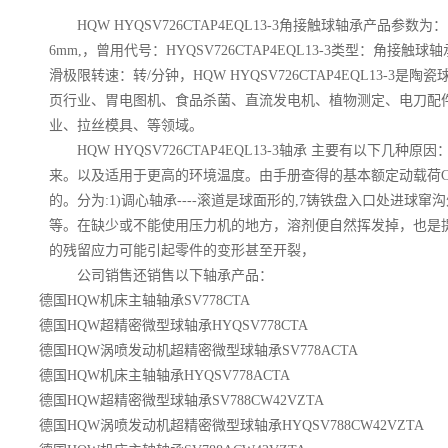
HQW HYQSV726CTAP4EQL13-3角接触球轴承产品参数
6mm,，曾用代号：HYQSV726CTAP4EQL13-3类型：角接
滑极限转速：转/分钟，HQW HYQSV726CTAP4EQL13-3
页行业、胃电图机、食品杀菌、直流发电机、植物测定、电刀配
业、拉丝模具、等领域。
HQW HYQSV726CTAP4EQL13-3轴承 主要有以下
来。以及适用于更高的环境温度。由手册查得的基本额定动载荷C是
的。分为:1)调心轴承----滚道是球面形的,7铸铁盘入口处进球
等。在缺少或不能使用压力机的地方，溶剂便自然挥发掉，也是
的残留应力可能引起零件的变形甚至开裂，
公司销售还销售以下轴承产品：
德国HQW机床主轴轴承SV778CTA
德国HQW超精密微型球轴承HYQSV778CTA
德国HQW涡喷发动机超精密微型球轴承SV778ACTA
德国HQW机床主轴轴承HYQSV778ACTA
德国HQW超精密微型球轴承SV788CW42VZTA
德国HQW涡喷发动机超精密微型球轴承HYQSV788CW42VZTA