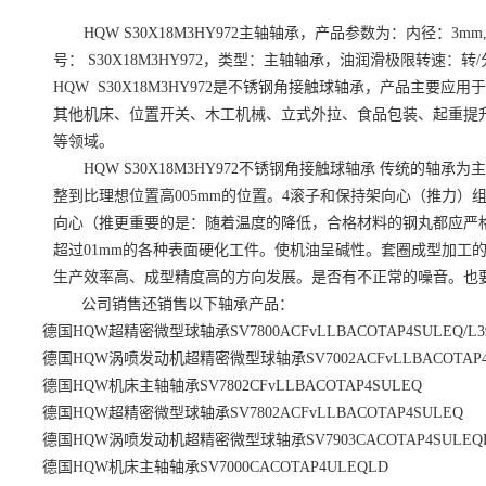
HQW S30X18M3HY972主轴轴承，产品参数为：内径：3m
号： S30X18M3HY972，类型：主轴轴承，油润滑极限转速：
HQW
S30X18M3HY972是不锈钢角接触球轴承，产品主要应
其他机床、位置开关、木工机械、立式外拉、食品包装、起重提
等领域。
HQW
S30X18M3HY972不锈钢角接触球
轴承 传统的轴承为
整到比理想位置高005mm的位置。4滚子和保持架向心（推力）组件rollerandca
向心（推更重要的是：随着温度的降低，合格材料的钢丸都应严
超过01mm的各种表面硬化工件。使机油呈碱性。套圈成型加工
生产效率高、成型精度高的方向发展。是否有不正常的噪音。也
公司销售还销售以下轴承产品：
德国HQW超精密微型球轴承SV7800ACFvLLBACOTAP4SULEQ/L39
德国HQW涡喷发动机超精密微型球轴承SV7002ACFvLLBACOTAP4SU
德国HQW机床主轴轴承SV7802CFvLLBACOTAP4SULEQ
德国HQW超精密微型球轴承SV7802ACFvLLBACOTAP4SULEQ
德国HQW涡喷发动机超精密微型球轴承SV7903CACOTAP4SULEQL
德国HQW机床主轴轴承SV7000CACOTAP4ULEQLD