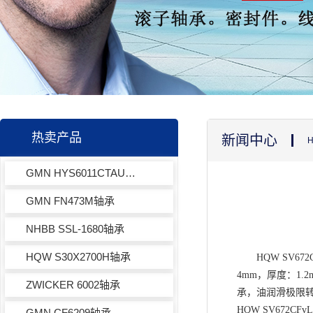
热卖产品
新闻中心
H
GMN HYS6011CTAUP轴承
GMN FN473M轴承
NHBB SSL-1680轴承
HQW S30X2700H轴承
HQW SV672
4mm，厚度：1.
ZWICKER 6002轴承
承，油润滑极限转
HQW
SV672CFv
GMN CF6209轴承