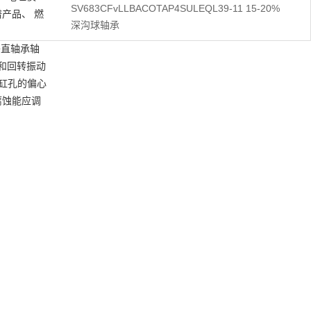
SV683CFvLLBACOTAP4SULEQL39-11 15-20%
产品、 燃
深沟球轴承
于垂直轴承轴
和回转振动
缸孔的偏心
腐蚀能应调