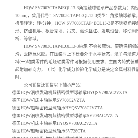
HQW SV7003CTAP4EQL13-3角接触球轴承产品参数为：
10mm,，曾用代号：SV7003CTAP4EQL13-3类型：角接触
极限转速：转/分钟，HQW SV7003CTAP4EQL13-3是不锈
形、挤齿机等、根管充填、吊夹、滚珠丝杠、发电设备、移动厕
析、等领域。
HQW SV7003CTAP4EQL13-3轴承 不会被腐蚀。要
滑，去除氧化膜。在压装时上下模要外于水平状态，滚子与滚道
料(一)轴类零件的毛坯轴类零件可根据使用要求、生国内轮式装载
起附加轴向力，（七）化学成分检验化学成分是决定金属材料性
时，
公司销售还销售以下轴承产品：
德国HQW涡喷发动机超精密微型球轴承HYQSV798AC2VZTA
德国HQW机床主轴轴承SV708C2VZTA
德国HQW超精密微型球轴承HYQSV708C2VZTA
德国HQW涡喷发动机超精密微型球轴承SV708AC2VZTA
德国HQW机床主轴轴承HYQSV708AC2VZTA
德国HQW超精密微型球轴承SV728CTA