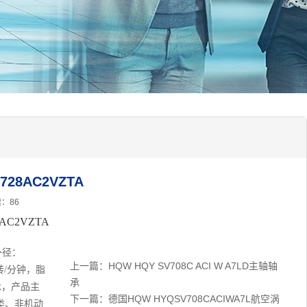
8AC2VZTA
：86
C2VZTA
外径：
上一篇：
HQW HQY SV708C ACI W A7LD主轴轴
/分钟，脂
承
承，产品主
下一篇：
德国HQW HYQSV708CACIWA7L航空涡
类、非机动