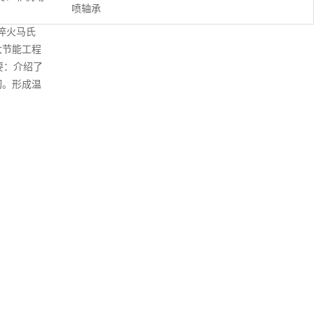
喷轴承
淬火马氏
大节能工程
要：介绍了
切。形成温