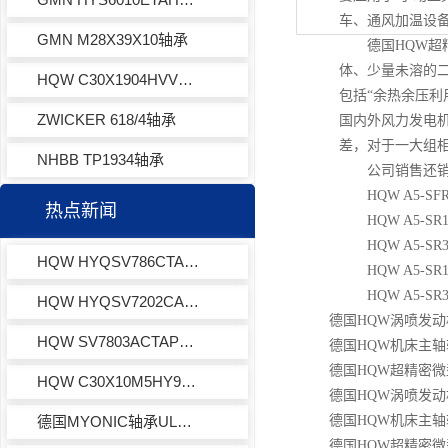
车、通风加温设
GMN M28X39X10轴承
德国HQW超精
体、少量未溶的二
HQW C30X1904HVVY971轴承
包括“余热余压利
ZWICKER 618/4轴承
国内外风力发电
差，对于一大组
NHBB TP1934轴承
公司销售还
HQW A5-S
热点新闻
HQW A5-SR
HQW A5-S
HQW HYQSV786CTAP4EQL13-3角接触球轴承
HQW A5-SR
HQW A5-S
HQW HYQSV7202CACIWA7LD涡喷发动机轴承
德国HQW涡喷发动机
HQW SV7803ACTAP4EQL13-3角接触球轴承
德国HQW机床主轴轴承
德国HQW超精密微型
HQW C30X10M5HY971角接触球轴承
德国HQW涡喷发动
德国MYONIC轴承ULKZ714X轴承汽车零部件
德国HQW机床主轴轴
德国HQW超精密微型