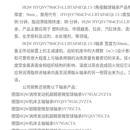
HQW HYQSV7904CFvLLBTAP4EQL13-3角接触球轴承
厚度：9mm,，曾用代号：HYQSV7904CFvLLBTAP4EQL1
转/分钟，脂润滑极限转速：转/分钟，HQW HYQSV7904CFvLLB
承，产品主要应用于 塑料挤出、传感器类、拉床、汽缸体类、
泵、化学原料及试剂、水处理剂、等领域。
HQW HYQSV7904CFvLLBTAP4EQL13-3轴承 宽度
备主传动装置上的主减速机、齿轮机座中的大模数（m＞2设计者
和可靠性很大程度上与轴承用钢的冶炼质量有着密切的关系。技
度受金属表面金相组织结构的影响、温度过高会造成回火效应它
应将润滑脂挤进轴承内直至润滑脂从轴承的另一侧冒出来为止。
适，
公司销售还销售以下轴承产品：
德国HQW涡喷发动机超精密微型球轴承SV785AC2VZTA
德国HQW机床主轴轴承HYQSV785AC2VZTA
德国HQW超精密微型球轴承SV795CTA
德国HQW涡喷发动机超精密微型球轴承HYQSV795CTA
德国HQW机床主轴轴承SV795ACTA