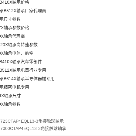
B410X轴承价格
承B512X轴承厂家代理商
X轴承尺寸参数
17X轴承参数价格
19X轴承代理商
920X轴承高转速参数
08X轴承电信、航空
B410X轴承汽车零部件
B512X轴承电器行业专用
轴承B614X轴承半导体器械专用
X轴承精密电机专用
19X轴承尺寸
20X轴承参数
V723CTAP4EQL13-3角接触球轴承
V7000CTAP4EQL13-3角接触球轴承