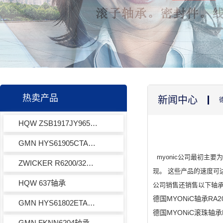
热卖产品
新闻中心
HQW ZSB1917JY965轴承
GMN HYS61905CTAP4+轴承
myonic公司最初主
ZWICKER R6200/32轴承
现。 这些产品的速度可
HQW 637轴承
公司销售还销售以下轴
德国MYONiC轴承RA
GMN HYS61802ETAHG轴承
德国MYONiC滚珠轴承
GMN FKNN6204轴承