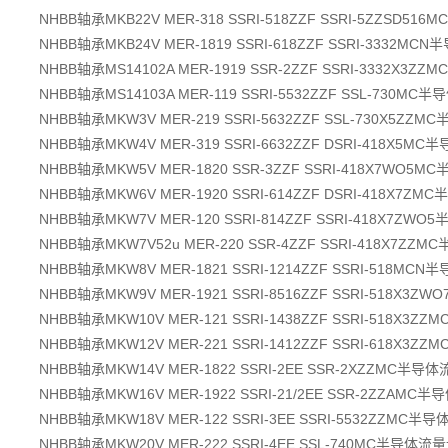
NHBB轴承MKB22V MER-318 SSRI-518ZZF SSRI-5ZZSD
NHBB轴承MKB24V MER-1819 SSRI-618ZZF SSRI-3332M
NHBB轴承MS14102A MER-1919 SSR-2ZZF SSRI-3332X
NHBB轴承MS14103A MER-119 SSRI-5532ZZF SSL-730M
NHBB轴承MKW3V MER-219 SSRI-5632ZZF SSL-730X5Z
NHBB轴承MKW4V MER-319 SSRI-6632ZZF DSRI-418X5
NHBB轴承MKW5V MER-1820 SSR-3ZZF SSRI-418X7WO
NHBB轴承MKW6V MER-1920 SSRI-614ZZF DSRI-418X7
NHBB轴承MKW7V MER-120 SSRI-814ZZF SSRI-418X7Z
NHBB轴承MKW7V52u MER-220 SSR-4ZZF SSRI-418X7Z
NHBB轴承MKW8V MER-1821 SSRI-1214ZZF SSRI-518M
NHBB轴承MKW9V MER-1921 SSRI-8516ZZF SSRI-518X
NHBB轴承MKW10V MER-121 SSRI-1438ZZF SSRI-518X
NHBB轴承MKW12V MER-221 SSRI-1412ZZF SSRI-618X
NHBB轴承MKW14V MER-1822 SSRI-2EE SSR-2XZZMC半
NHBB轴承MKW16V MER-1922 SSRI-21/2EE SSR-2ZZAM
NHBB轴承MKW18V MER-122 SSRI-3EE SSRI-5532ZZMC
NHBB轴承MKW20V MER-222 SSRI-4EE SSL-740MC半导体