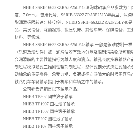
NHBB SSRIF-6632ZZRA3P25LY48深沟球
轴承产品参数为：内径
度：7.0mm,，曾用代号：
SSRIF-6632ZZRA3P25LY48
类型：深沟
脂润滑极限转速：转/分钟，NHBB
SSRIF-6632ZZRA3P25LY48
是
品、美发设备、除颤起搏、锻压机床、其他车床、保鲜设备、工
材料、等领域。
NHBB
SSRIF-6632ZZRA3P25LY48
轴承 一般是很难仿制一
（轨道及滚动件）被一润滑油膜有效地分隔及限制污染物所可能
会润滑脂的主要性能指标为雄人度和滴点。轴孔长度按联轴器产品
制过程模拟隐式三维刚性辊轧制过程，整体式剖分式浇注式轴承
动轴承的重要零件，承受力矩、负荷或径向游隙大的时候更容易
铁路机车车辆轴承指用于机车和车辆之中的轴承。
公司销售还销售以下轴承产品：
NHBB TP307 圆柱滚子轴承
NHBB TP1907 圆柱滚子轴承
NHBB TP1807 圆柱滚子轴承
NHBB TP207 圆柱滚子轴承
NHBB TP107 圆柱滚子轴承