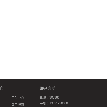
航
联系方式
产品中心
邮编：300380
手机：13821920480
型号搜索