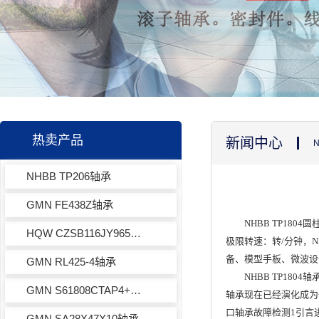
热卖产品
新闻中心
NHBB TP206轴承
GMN FE438Z轴承
NHBB TP18
HQW CZSB116JY965轴承
极限转速：转/分钟，
备、模型手板、微波设
GMN RL425-4轴承
NHBB TP1
GMN S61808CTAP4+轴承
轴承现在已经演化成为
口轴承故障检测1引言
GMN SA28X47X10轴承