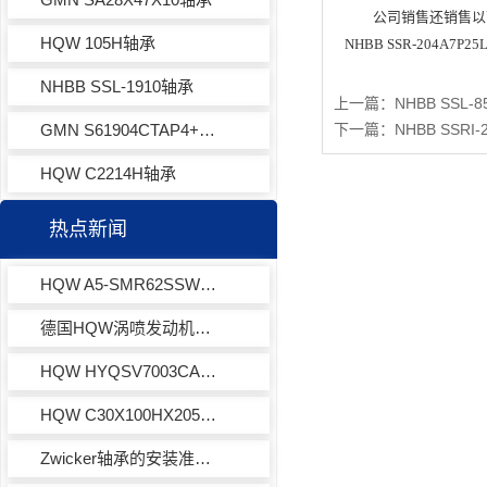
公司销售还销售以下轴
HQW 105H轴承
NHBB SSR-204A7P
NHBB SSL-1910轴承
上一篇：
NHBB SSL-
GMN S61904CTAP4+轴承
下一篇：
NHBB SSRI
HQW C2214H轴承
热点新闻
HQW A5-SMR62SSWZK1VCOJ-201深沟球轴承
德国HQW涡喷发动机超精密微型球轴承SV7700ACTA
HQW HYQSV7003CACOWA7EQLD角接触球轴承
HQW C30X100HX205YQ4191 DRY航空航天轴承
Zwicker轴承的安装准备工作有哪些？