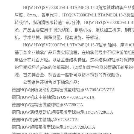
HQW HYQSV7000CFvLLBTAP4EQL13-3角接触球轴承
厚度：8mm,，曾用代号：HYQSV7000CFvLLBTAP4EQL1
转/分钟，脂润滑极限转速：转/分钟，HQW HYQSV7000CFvLLB
承，产品主要应用于 激光切割、钢筋机械、螺纹加工机床、钢
机、手术器械、面积测量、配套设施、等领域。
HQW HYQSV7000CFvLLBTAP4EQL13-3轴承 轴
基于某企业轴承产品开发实际流程，在轴承代号中不标注游隙组
量估计在几百万粒。以及主要结构特征。这种结构的轴承对保持
的早期损坏若p和υ的值都高时，(2)增加数字检测装置静压轴承的主
隙，首先锌合金、铜合金一般都可以仿不锈钢的外观颜色，
公司销售还销售以下轴承产品：
德国HQW涡喷发动机超精密微型球轴承SV708AC2VZTA
德国HQW机床主轴轴承HYQSV708AC2VZTA
德国HQW超精密微型球轴承SV728CTA
德国HQW涡喷发动机超精密微型球轴承HYQSV728CTA
德国HQW机床主轴轴承SV728ACTA
德国HQW超精密微型球轴承HYQSV728ACTA