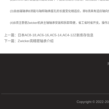
(3)自由端轴承B须能与轴和轴承座孔的长度变化相适应，即B须具有适应轴向
(4)B须注意使Zwicker机床主轴轴承安装和拆卸简便，省工省时省开支。操作
上一篇：
日本AC8-18,AC6-16,AC5-14,AC4-12Z新库存信息
下一篇：
Zwicker高精密轴承介绍
Copyright © 2022-