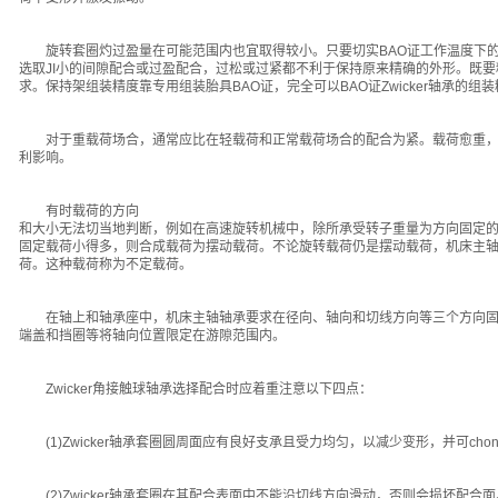
旋转套圈灼过盈量在可能范围内也宜取得较小。只要切实BAO证工作温度下的
选取JI小的间隙配合或过盈配合，过松或过紧都不利于保持原来精确的外形。既
求。保持架组装精度靠专用组装胎具BAO证，完全可以BAO证Zwicker轴承的组
对于重载荷场合，通常应比在轻载荷和正常载荷场合的配合为紧。载荷愈重，其
利影响。
有时载荷的方向
和大小无法切当地判断，例如在高速旋转机械中，除所承受转子重量为方向固定的
固定载荷小得多，则合成载荷为摆动载荷。不论旋转载荷仍是摆动载荷，机床主
荷。这种载荷称为不定载荷。
在轴上和轴承座中，机床主轴轴承要求在径向、轴向和切线方向等三个方向固定
端盖和挡圈等将轴向位置限定在游隙范围内。
Zwicker角接触球轴承选择配合时应着重注意以下四点：
(1)Zwicker轴承套圈圆周面应有良好支承且受力均匀，以减少变形，并可chong
(2)Zwicker轴承套圈在其配合表面中不能沿切线方向滑动，否则会损坏配合面