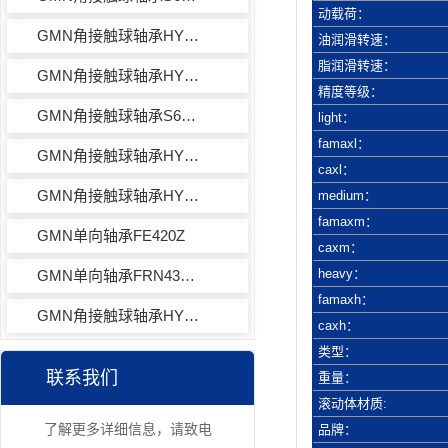
动载荷：
GMN角接触球轴承HYS6201CTAP2+
油润滑转速：
脂润滑转速：
GMN角接触球轴承HYS6001CTAP2+
精度等级：
GMN角接触球轴承S6001CTAP4+
light：
famaxl：
GMN角接触球轴承HYS61901CTAP2+
caxl：
GMN角接触球轴承HYS61801CTAP2+
medium：
famaxm：
GMN单向轴承FE420Z
caxm：
heavy：
GMN单向轴承FRN432M
famaxh：
GMN角接触球轴承HYSM6001CTAHG
caxh：
类型：
联系我们
重量：
滚动体材质:
了解更多详细信息，请致电
品牌：