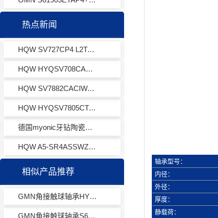
热点新闻
HQW SV727CP4 L2TA XL001角接触球轴承
HQW HYQSV708CACIWA7L航空涡喷轴承
HQW SV7882CACIWA7EQLD角接触球轴承
HQW HYQSV7805CTAP4EQL13-3角接触球轴承
德国myonic牙钻陶瓷球轴承RF206X-480-P5P-6/15-L23
HQW A5-SR4ASSWZK1VCOJ-201深沟球轴承
轴承型号：
相似产品推荐
内径：
外径：
GMN角接触球轴承HYS61901ETAUP
厚度：
静载荷：
GMN角接触球轴承S6201CTAP4+