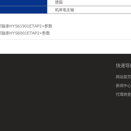
德国
机床电主轴
承HYS61901ETAP2+参数
轴承HYS6001ETAP2+参数
快速导
网站首页
新闻中心
代理商查