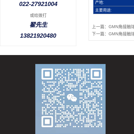
产地:
022-27921004
主要用途:
或给拨打
翟先生
上一篇：
GMN角接触球轴
下一篇：
GMN角接触球
13821920480