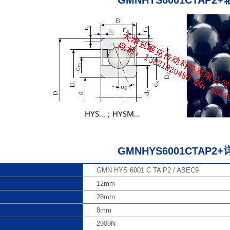
GMNHYS6001CTAP2
GMNHYS6001CTAP2
GMN HYS 6001 C TA P2 / ABEC9
12mm
28mm
8mm
2900N