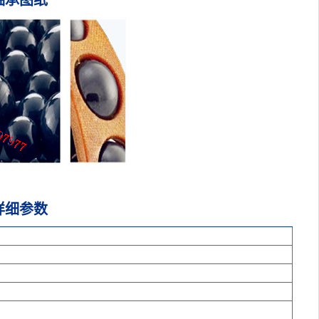
+轴承图纸
+详细参数