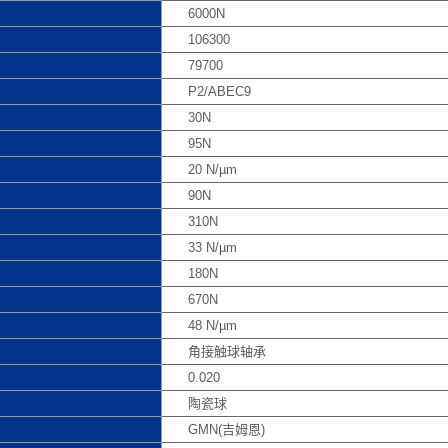
6000N
106300
79700
P2/ABEC9
30N
95N
20 N/µm
90N
310N
33 N/µm
180N
670N
48 N/µm
角接触球轴承
0.020
陶瓷球
GMN(吉姆恩)