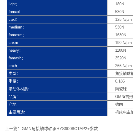
light：
180N
famaxl：
530N
caxl：
125 N/µm
medium：
530N
famaxm：
1630N
caxm：
190 N/µm
heavy：
1100N
famaxh：
3520N
caxh：
265 N/µm
类型：
角接触球
重量：
0.185
滚动体材质:
陶瓷球
品牌：
GMN(吉姆
产地:
德国
主要用途:
机床电主
上一篇：
GMN角接触球轴承HYS6008CTAP2+参数