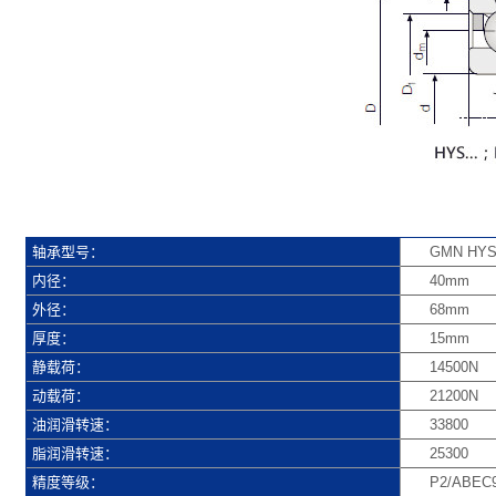
轴承型号：
GMN HYS 
内径：
40mm
外径：
68mm
厚度：
15mm
静载荷：
14500N
动载荷：
21200N
油润滑转速：
33800
脂润滑转速：
25300
精度等级：
P2/ABEC