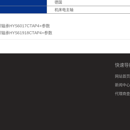
德国
机床电主轴
轴承HYS6017CTAP4+参数
承HYS61918CTAP4+参数
快速导
网站首页
新闻中心
代理商查