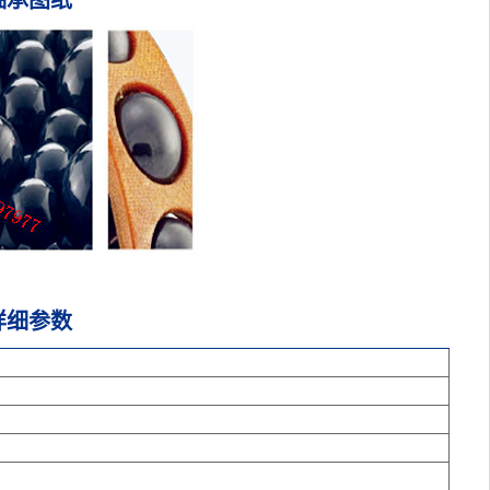
+轴承图纸
+详细参数