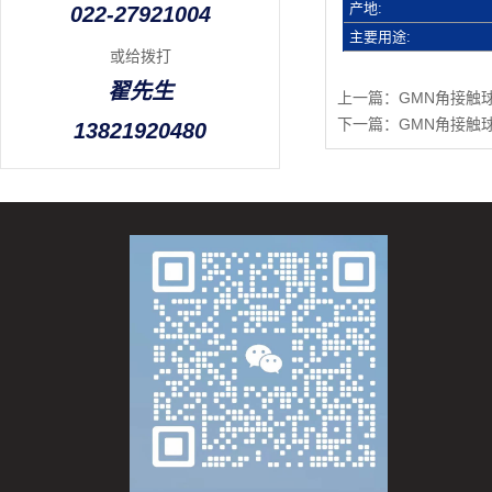
产地:
022-27921004
主要用途:
或给拨打
翟先生
上一篇：
GMN角接触球
下一篇：
GMN角接触球轴
13821920480