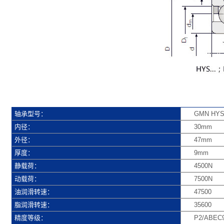
轴承型号：
GMN HYS 
内径：
30mm
外径：
47mm
厚度：
9mm
静载荷：
4500N
动载荷：
7500N
油润滑转速：
47500
脂润滑转速：
35600
精度等级：
P2/ABEC