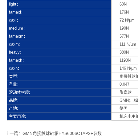
light：
60N
famaxl：
176N
caxl：
72 N/µm
medium：
190N
famaxm：
577N
caxm：
111 N/µm
heavy：
380N
famaxh：
1193N
caxh：
146 N/µm
类型：
角接触球
重量：
0.047
滚动体材质:
陶瓷球
品牌：
GMN(吉姆
产地:
德国
主要用途:
机床电主
上一篇：
GMN角接触球轴承HYS6006CTAP2+参数