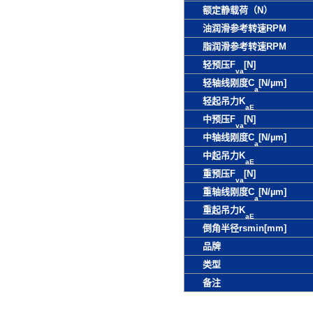
额定静载荷（N）
油润滑参考转速RPM
脂润滑参考转速RPM
轻预压F
[N]
va
轻轴线刚度C
[N/µm]
a
轻起吊力K
aE
中预压F
[N]
va
中轴线刚度C
[N/µm]
a
中起吊力K
aE
重预压F
[N]
va
重轴线刚度C
[N/µm]
a
重起吊力K
aE
倒角半径rsmin[mm]
品牌
类型
备注