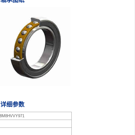
71轴承图纸
71详细参数
M8HVVY971