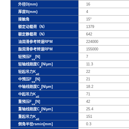
外径D(mm)
16
厚度B(mm)
4
接触角
15°
额定动载荷（N）
1379
额定静载荷（N）
642
油润滑参考转速RPM
224000
脂润滑参考转速RPM
155000
轻预压F
[N]
7
va
轻轴线刚度C
[N/µm]
11.3
a
轻起吊力K
22
aE
中预压F
[N]
21
va
中轴线刚度C
[N/µm]
18.2
a
中起吊力K
71
aE
重预压F
[N]
42
va
重轴线刚度C
[N/µm]
25.4
a
重起吊力K
151
aE
倒角半径rsmin[mm]
0.3