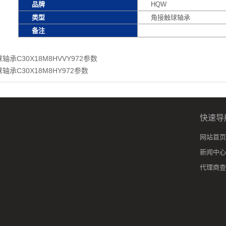
品牌
HQW
类型
角接触球轴承
备注
轴承C30X18M8HVVY972参数
轴承C30X18M8HY972参数
快速导
网站首页
新闻中心
代理商查