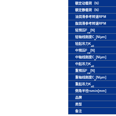
额定动载荷（N）
额定静载荷（N）
油润滑参考转速RPM
脂润滑参考转速RPM
轻预压F
[N]
va
轻轴线刚度C
[N/µm]
a
轻起吊力K
aE
中预压F
[N]
va
中轴线刚度C
[N/µm]
a
中起吊力K
aE
重预压F
[N]
va
重轴线刚度C
[N/µm]
a
重起吊力K
aE
倒角半径rsmin[mm]
品牌
类型
备注