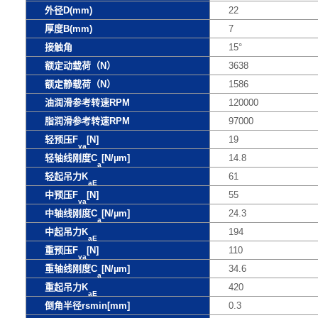
外径D(mm)
22
厚度B(mm)
7
接触角
15°
额定动载荷（N）
3638
额定静载荷（N）
1586
油润滑参考转速RPM
120000
脂润滑参考转速RPM
97000
轻预压F
[N]
19
va
轻轴线刚度C
[N/µm]
14.8
a
轻起吊力K
61
aE
中预压F
[N]
55
va
中轴线刚度C
[N/µm]
24.3
a
中起吊力K
194
aE
重预压F
[N]
110
va
重轴线刚度C
[N/µm]
34.6
a
重起吊力K
420
aE
倒角半径rsmin[mm]
0.3