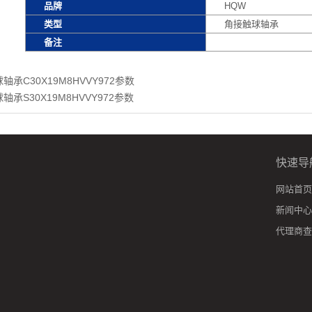
品牌
HQW
类型
角接触球轴承
备注
轴承C30X19M8HVVY972参数
轴承S30X19M8HVVY972参数
快速导
网站首页
新闻中心
代理商查