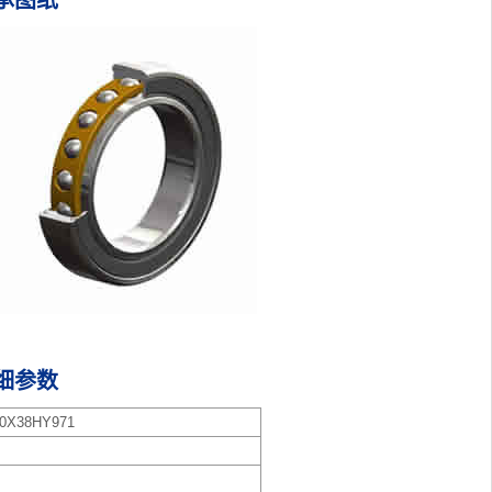
轴承图纸
详细参数
X38HY971