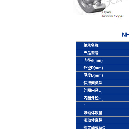
N
轴承名称
产品型号
内径d(mm)
外径D(mm)
厚度B(mm)
保持架类型
外圈内径L
i
内圈外径L
o
r
滚动体数量
滚动体直径
额定动载荷C