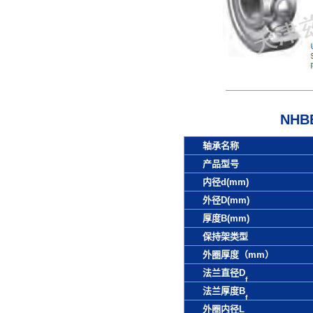
NHB
轴承名称
产品型号
内径d(mm)
外径D(mm)
厚度B(mm)
保持架类型
外圈厚度（mm）
法兰直径D
f
法兰厚度B
f
外圈内径L