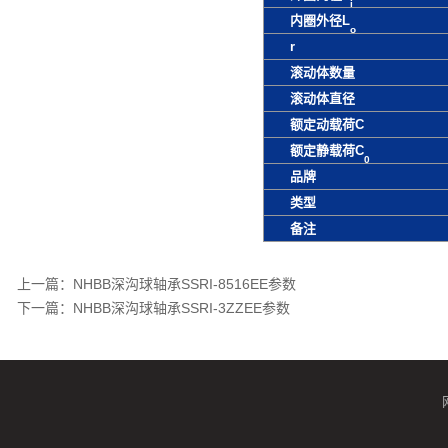
i
内圈外径L
o
r
滚动体数量
滚动体直径
额定动载荷C
额定静载荷C
0
品牌
类型
备注
上一篇：
NHBB深沟球轴承SSRI-8516EE参数
下一篇：
NHBB深沟球轴承SSRI-3ZZEE参数