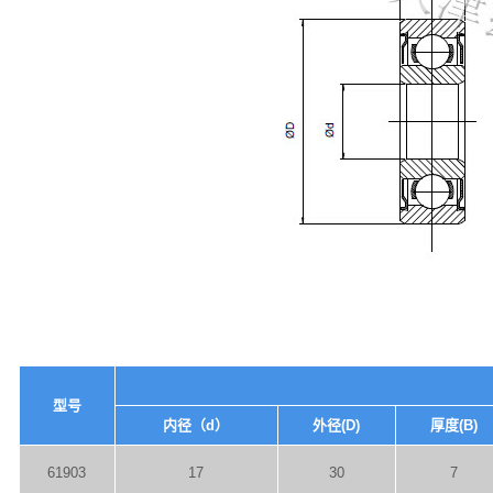
型号
内径（d）
外径(D)
厚度(B)
61903
17
30
7