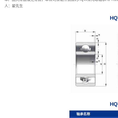
人：翟先生
HQ
HQ
轴承名称