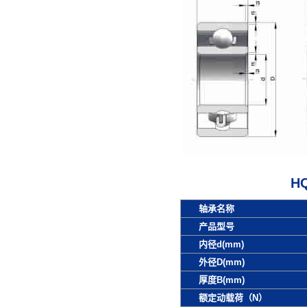
H
轴承名称
产品型号
内径d(mm)
外径D(mm)
厚度B(mm)
额定动载荷（N）